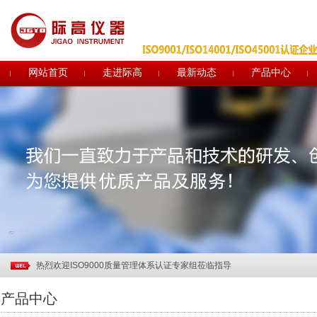
网站首页
走进际高
最新动态
产品中心
关于电子印章作废声明
关于部分土工合成材料产品CRCC认证实施规则及实施方案修订的说明
行业观察 | 中国纺联领导调研部分土工建筑材料企业
热烈祝贺温州际高通过“浙江制造”品字标认证！
质量诚信报告
热烈祝贺温州际高2017"迎新年.聚团队"拓展活动取得圆满成功
热烈欢迎ISO9000质量管理体系认证专家组莅临指导
热烈祝贺中共温州市际高检测仪器有限公司党支部成立暨第一次党员大会圆
产品中心
助力企业品牌建设—际高仪器新展示厅正式投入使用