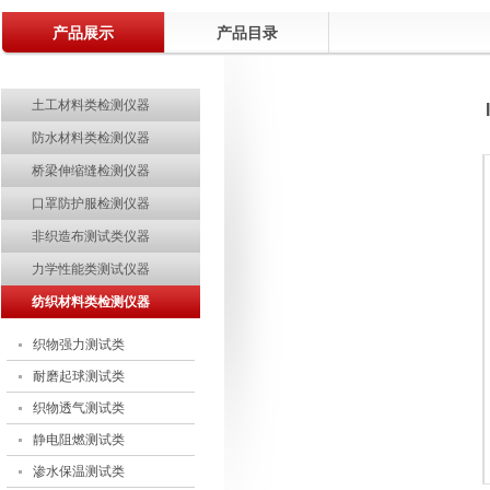
产品展示
温州际高2015精英拓展训练成功举行
产品目录
关于电子印章作废声明
土工材料类检测仪器
关于部分土工合成材料产品CRCC认证实施规则及实施方案修订的说明
防水材料类检测仪器
行业观察 | 中国纺联领导调研部分土工建筑材料企业
桥梁伸缩缝检测仪器
热烈祝贺温州际高通过“浙江制造”品字标认证！
口罩防护服检测仪器
质量诚信报告
非织造布测试类仪器
热烈祝贺温州际高2017"迎新年.聚团队"拓展活动取得圆满成功
力学性能类测试仪器
热烈欢迎ISO9000质量管理体系认证专家组莅临指导
纺织材料类检测仪器
热烈祝贺中共温州市际高检测仪器有限公司党支部成立暨第一次党员大会圆
织物强力测试类
助力企业品牌建设—际高仪器新展示厅正式投入使用
耐磨起球测试类
温州际高2015精英拓展训练成功举行
织物透气测试类
静电阻燃测试类
渗水保温测试类