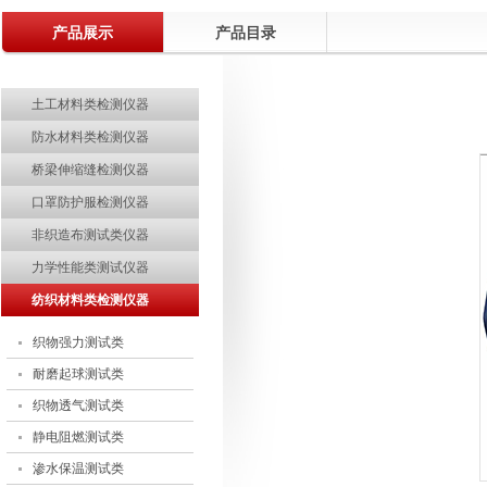
产品展示
关于电子印章作废声明
产品目录
关于部分土工合成材料产品CRCC认证实施规则及实施方案修订的说明
土工材料类检测仪器
行业观察 | 中国纺联领导调研部分土工建筑材料企业
防水材料类检测仪器
热烈祝贺温州际高通过“浙江制造”品字标认证！
桥梁伸缩缝检测仪器
质量诚信报告
口罩防护服检测仪器
热烈祝贺温州际高2017"迎新年.聚团队"拓展活动取得圆满成功
非织造布测试类仪器
热烈欢迎ISO9000质量管理体系认证专家组莅临指导
力学性能类测试仪器
热烈祝贺中共温州市际高检测仪器有限公司党支部成立暨第一次党员大会圆
纺织材料类检测仪器
助力企业品牌建设—际高仪器新展示厅正式投入使用
织物强力测试类
温州际高2015精英拓展训练成功举行
耐磨起球测试类
织物透气测试类
静电阻燃测试类
渗水保温测试类