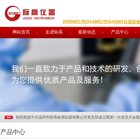
网站首页
走进际高
最新动态
产品中心
关于电子印章作废声明
关于部分土工合成材料产品CRCC认证实施规则及实施方案修订的说明
行业观察 | 中国纺联领导调研部分土工建筑材料企业
热烈祝贺温州际高通过“浙江制造”品字标认证！
质量诚信报告
热烈祝贺温州际高2017"迎新年.聚团队"拓展活动取得圆满成功
热烈欢迎ISO9000质量管理体系认证专家组莅临指导
热烈祝贺中共温州市际高检测仪器有限公司党支部成立暨第一次党员大会圆
助力企业品牌建设—际高仪器新展示厅正式投入使用
产品中心
温州际高2015精英拓展训练成功举行