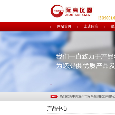
网站首页
走进际高
最
关于电子印章作废声明
关于部分土工合成材料产品CRCC认证
行业观察 | 中国纺联领导调研部分土工
热烈祝贺温州际高通过“浙江制造”品字标
质量诚信报告
热烈祝贺温州际高2017"迎新年.聚团队
热烈欢迎ISO9000质量管理体系认证专
热烈祝贺中共温州市际高检测仪器有限
助力企业品牌建设—际高仪器新展示厅
产品中心
温州际高2015精英拓展训练成功举行