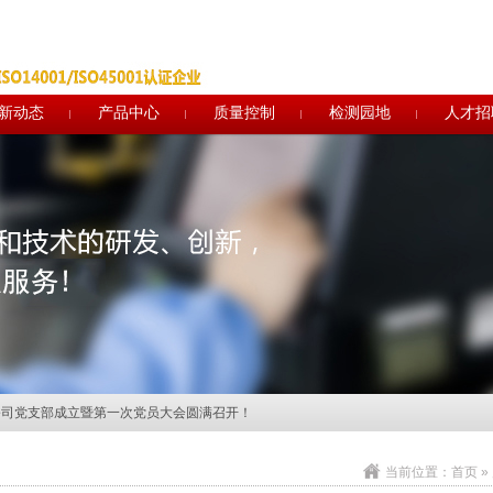
新动态
产品中心
质量控制
检测园地
人才招
实施规则及实施方案修订的说明
建筑材料企业
认证！
"拓展活动取得圆满成功
家组莅临指导
公司党支部成立暨第一次党员大会圆满召开！
正式投入使用
当前位置：
首页
»