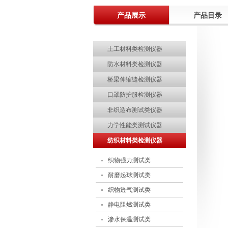
产品展示
关于电子印章作废声明
产品目录
关于部分土工合成材料产品CRCC认证
土工材料类检测仪器
行业观察 | 中国纺联领导调研部分土工
防水材料类检测仪器
热烈祝贺温州际高通过“浙江制造”品字标
桥梁伸缩缝检测仪器
质量诚信报告
口罩防护服检测仪器
热烈祝贺温州际高2017"迎新年.聚团队
非织造布测试类仪器
热烈欢迎ISO9000质量管理体系认证专
力学性能类测试仪器
热烈祝贺中共温州市际高检测仪器有限
纺织材料类检测仪器
助力企业品牌建设—际高仪器新展示厅
织物强力测试类
温州际高2015精英拓展训练成功举行
耐磨起球测试类
织物透气测试类
静电阻燃测试类
渗水保温测试类