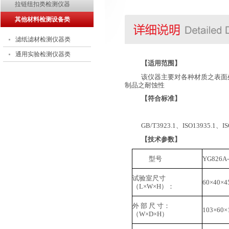
拉链纽扣类检测仪器
其他材料检测设备类
滤纸滤材检测仪器类
通用实验检测仪器类
【适用范围】
该仪器主要对各种材质之表面
制品之耐蚀性
【符合标准】
GB/T3923.1、ISO13935.1、I
【技术参数】
型号
YG826A-
试验室尺寸
60×40×4
（L×W×H）：
外 部 尺 寸：
103×60×
（W×D×H）