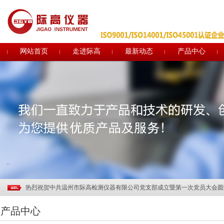
网站首页
走进际高
最新动态
产品中心
关于电子印章作废声明
关于部分土工合成材料产品CRCC认证实施规则及实施方案修订的说明
行业观察 | 中国纺联领导调研部分土工建筑材料企业
热烈祝贺温州际高通过“浙江制造”品字标认证！
质量诚信报告
热烈祝贺温州际高2017"迎新年.聚团队"拓展活动取得圆满成功
热烈欢迎ISO9000质量管理体系认证专家组莅临指导
热烈祝贺中共温州市际高检测仪器有限公司党支部成立暨第一次党员大会圆
助力企业品牌建设—际高仪器新展示厅正式投入使用
产品中心
温州际高2015精英拓展训练成功举行