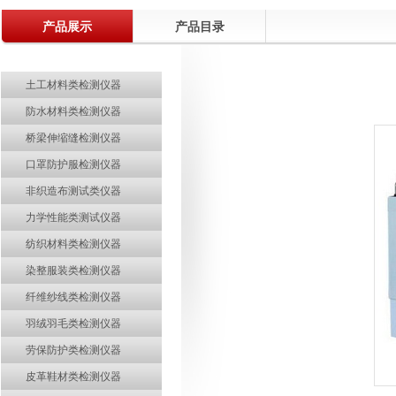
产品展示
关于电子印章作废声明
产品目录
关于部分土工合成材料产品CRCC认证实施规则及实施方案修订的说明
土工材料类检测仪器
行业观察 | 中国纺联领导调研部分土工建筑材料企业
防水材料类检测仪器
热烈祝贺温州际高通过“浙江制造”品字标认证！
桥梁伸缩缝检测仪器
质量诚信报告
口罩防护服检测仪器
热烈祝贺温州际高2017"迎新年.聚团队"拓展活动取得圆满成功
非织造布测试类仪器
热烈欢迎ISO9000质量管理体系认证专家组莅临指导
力学性能类测试仪器
热烈祝贺中共温州市际高检测仪器有限公司党支部成立暨第一次党员大会圆
纺织材料类检测仪器
助力企业品牌建设—际高仪器新展示厅正式投入使用
染整服装类检测仪器
温州际高2015精英拓展训练成功举行
纤维纱线类检测仪器
羽绒羽毛类检测仪器
劳保防护类检测仪器
皮革鞋材类检测仪器