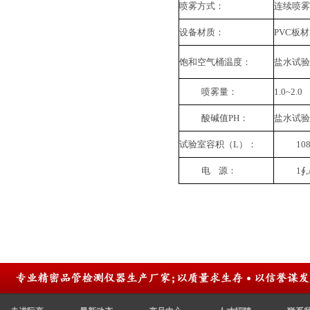
喷雾方式：
连续喷
设备材质：
PVC板材
饱和空气桶温度：
盐水试验法
喷雾量：
1.0~2.0
酸碱值PH：
盐水试验法
试验室容积（L）：
10
电 源：
1∮