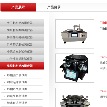
产品展示
温州际高2015精英拓展训练成功举行
产品目录
关于电子印章作废声明
YG(
土工材料类检测仪器
关于部分土工合成材料产品CRCC认证实施规则及实施方案修订的说明
YG
防水材料类检测仪器
行业观察 | 中国纺联领导调研部分土工建筑材料企业
桥梁伸缩缝检测仪器
热烈祝贺温州际高通过“浙江制造”品字标认证！
口罩防护服检测仪器
质量诚信报告
非织造布测试类仪器
热烈祝贺温州际高2017"迎新年.聚团队"拓展活动取得圆满成功
YG
力学性能类测试仪器
该仪
热烈欢迎ISO9000质量管理体系认证专家组莅临指导
纺织材料类检测仪器
试验
热烈祝贺中共温州市际高检测仪器有限公司党支部成立暨第一次党员大会圆
织物强力测试类
助力企业品牌建设—际高仪器新展示厅正式投入使用
耐磨起球测试类
温州际高2015精英拓展训练成功举行
织物透气测试类
YG
静电阻燃测试类
用于
渗水保温测试类