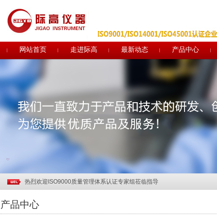
网站首页
走进际高
最新动态
产品中心
关于电子印章作废声明
关于部分土工合成材料产品CRCC认证实施规则及实施方案修订的说明
行业观察 | 中国纺联领导调研部分土工建筑材料企业
热烈祝贺温州际高通过“浙江制造”品字标认证！
质量诚信报告
热烈祝贺温州际高2017"迎新年.聚团队"拓展活动取得圆满成功
热烈欢迎ISO9000质量管理体系认证专家组莅临指导
热烈祝贺中共温州市际高检测仪器有限公司党支部成立暨第一次党员大会圆
产品中心
助力企业品牌建设—际高仪器新展示厅正式投入使用