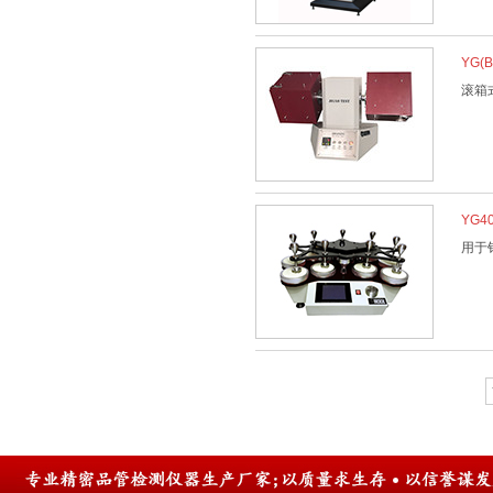
YG(
滚箱
YG
用于